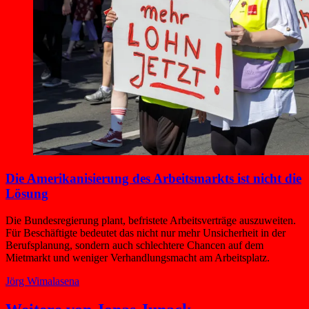
Die Amerikanisierung des Arbeitsmarkts ist nicht die
Lösung
Die Bundesregierung plant, befristete Arbeitsverträge auszuweiten.
Für Beschäftigte bedeutet das nicht nur mehr Unsicherheit in der
Berufsplanung, sondern auch schlechtere Chancen auf dem
Mietmarkt und weniger Verhandlungsmacht am Arbeitsplatz.
Jörg Wimalasena