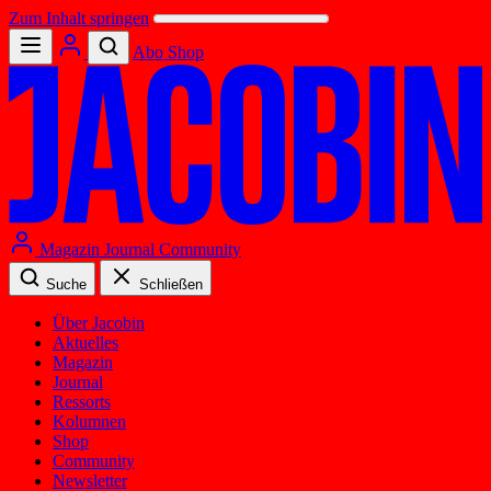
Zum Inhalt springen
Abo
Shop
Magazin
Journal
Community
Suche
Schließen
Über Jacobin
Aktuelles
Magazin
Journal
Ressorts
Kolumnen
Shop
Community
Newsletter