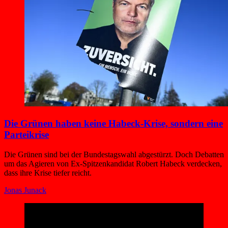
Die Grünen haben keine Habeck-Krise, sondern eine
Parteikrise
Die Grünen sind bei der Bundestagswahl abgestürzt. Doch Debatten
um das Agieren von Ex-Spitzenkandidat Robert Habeck verdecken,
dass ihre Krise tiefer reicht.
Jonas Junack