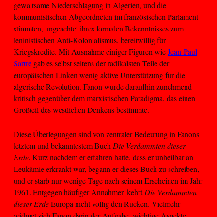
gewaltsame Niederschlagung in Algerien, und die
kommunistischen Abgeordneten im französischen Parlament
stimmten, ungeachtet ihres formalen Bekenntnisses zum
leninistischen Anti-Kolonialismus, bereitwillig für
Kriegskredite. Mit Ausnahme einiger Figuren wie
Jean-Paul
Sartre
gab es selbst seitens der radikalsten Teile der
europäischen Linken wenig aktive Unterstützung für die
algerische Revolution. Fanon wurde daraufhin zunehmend
kritisch gegenüber dem marxistischen Paradigma, das einen
Großteil des westlichen Denkens bestimmte.
Diese Überlegungen sind von zentraler Bedeutung in Fanons
letztem und bekanntestem Buch
Die Verdammten dieser
Erde.
Kurz nachdem er erfahren hatte, dass er unheilbar an
Leukämie erkrankt war, begann er dieses Buch zu schreiben,
und er starb nur wenige Tage nach seinem Erscheinen im Jahr
1961. Entgegen häufiger Annahmen kehrt
Die Verdammten
dieser Erde
Europa nicht völlig den Rücken. Vielmehr
widmet sich Fanon darin der Aufgabe, wichtige Aspekte