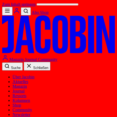
Zum Inhalt springen
Abo
Shop
Magazin
Journal
Community
Suche
Schließen
Über Jacobin
Aktuelles
Magazin
Journal
Ressorts
Kolumnen
Shop
Community
Newsletter