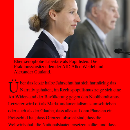
Eher xenophobe Libertäre als Populisten: Die 
Fraktionsvorsitzenden der AfD Alice Weidel und 
Alexander Gauland.
Ü
ber das letzte halbe Jahrzehnt hat sich hartnäckig das
Narrativ gehalten, im Rechtspopulismus zeige sich eine
Art Widerstand der Bevölkerung gegen den Neoliberalismus.
Letzterer wird oft als Marktfundamentalismus umschrieben
oder auch als der Glaube, dass alles auf dem Planeten ein
Preisschild hat; dass Grenzen obsolet sind; dass die
Weltwirtschaft die Nationalstaaten ersetzen sollte; und dass