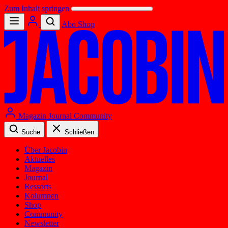
Zum Inhalt springen
Abo
Shop
Magazin
Journal
Community
Suche
Schließen
Über Jacobin
Aktuelles
Magazin
Journal
Ressorts
Kolumnen
Shop
Community
Newsletter