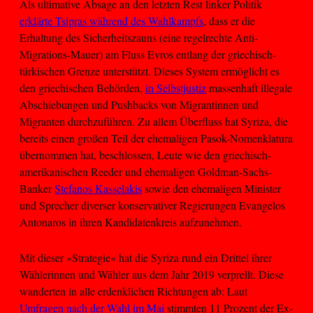
Als ultimative Absage an den letzten Rest linker Politik
erklärte Tsipras während des Wahlkampfs
, dass er die
Erhaltung des Sicherheitszauns (eine regelrechte Anti-
Migrations-Mauer) am Fluss Evros entlang der griechisch-
türkischen Grenze unterstützt. Dieses System ermöglicht es
den griechischen Behörden,
in Selbstjustiz
massenhaft illegale
Abschiebungen und Pushbacks von Migrantinnen und
Migranten durchzuführen. Zu allem Überfluss hat Syriza, die
bereits einen großen Teil der ehemaligen Pasok-Nomenklatura
übernommen hat, beschlossen, Leute wie den griechisch-
amerikanischen Reeder und ehemaligen Goldman-Sachs-
Banker
Stefanos Kasselakis
sowie den ehemaligen Minister
und Sprecher diverser konservativer Regierungen Evangelos
Antonaros in ihren Kandidatenkreis aufzunehmen.
Mit dieser »Strategie« hat die Syriza rund ein Drittel ihrer
Wählerinnen und Wähler aus dem Jahr 2019 verprellt. Diese
wanderten in alle erdenklichen Richtungen ab: Laut
Umfragen nach der Wahl im Mai
stimmten 11 Prozent der Ex-