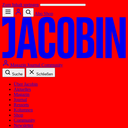
Zum Inhalt springen
Abo
Shop
Magazin
Journal
Community
Suche
Schließen
Über Jacobin
Aktuelles
Magazin
Journal
Ressorts
Kolumnen
Shop
Community
Newsletter