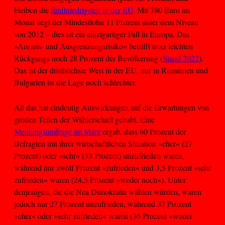
bleiben die
fünftniedrigsten in der EU
. Mit 780 Euro im
Monat liegt der Mindestlohn 11 Prozent unter dem Niveau
von 2012 – dies ist ein einzigartiger Fall in Europa. Das
»Armuts- und Ausgrenzungsrisiko« betrifft trotz leichten
Rückgangs noch 28 Prozent der Bevölkerung (
Stand 2022
).
Das ist der dritthöchste Wert in der EU, nur in Rumänien und
Bulgarien ist die Lage noch schlechter.
All das hat eindeutig Auswirkungen auf die Erwartungen von
großen Teilen der Wählerschaft gehabt. Eine
Meinungsumfrage im März
ergab, dass 60 Prozent der
Befragten mit ihrer wirtschaftlichen Situation »eher« (27
Prozent) oder »sehr« (33 Prozent) unzufrieden waren,
während nur zwölf Prozent »zufrieden« und 3,5 Prozent »sehr
zufrieden« waren (24,5 Prozent »weder noch«). Unter
denjenigen, die die Nea Dimokratia wählen würden, waren
jedoch nur 27 Prozent unzufrieden, während 37 Prozent
»eher« oder »sehr zufrieden« waren (36 Prozent »weder