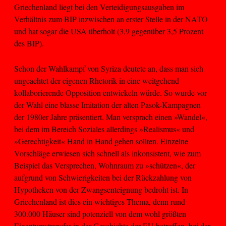
Griechenland liegt bei den Verteidigungsausgaben im
Verhältnis zum BIP inzwischen an erster Stelle in der NATO
und hat sogar die USA überholt (3,9 gegenüber 3,5 Prozent
des BIP).
Schon der Wahlkampf von Syriza deutete an, dass man sich
ungeachtet der eigenen Rhetorik in eine weitgehend
kollaborierende Opposition entwickeln würde. So wurde vor
der Wahl eine blasse Imitation der alten Pasok-Kampagnen
der 1980er Jahre präsentiert. Man versprach einen »Wandel«,
bei dem im Bereich Soziales allerdings »Realismus« und
»Gerechtigkeit« Hand in Hand gehen sollten. Einzelne
Vorschläge erwiesen sich schnell als inkonsistent, wie zum
Beispiel das Versprechen, Wohnraum zu »schützen«, der
aufgrund von Schwierigkeiten bei der Rückzahlung von
Hypotheken von der Zwangsenteignung bedroht ist. In
Griechenland ist dies ein wichtiges Thema, denn rund
300.000 Häuser sind potenziell von dem wohl größten
Eigentumstransfer in der Geschichte der EU betroffen, bei der