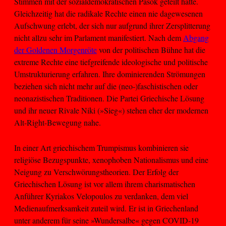
Stimmen mit der sozialdemokratischen Pasok geteilt hatte.
Gleichzeitig hat die radikale Rechte einen nie dagewesenen
Aufschwung erlebt, der sich nur aufgrund ihrer Zersplitterung
nicht allzu sehr im Parlament manifestiert. Nach dem
Abgang
der Goldenen Morgenröte
von der politischen Bühne hat die
extreme Rechte eine tiefgreifende ideologische und politische
Umstrukturierung erfahren. Ihre dominierenden Strömungen
beziehen sich nicht mehr auf die (neo-)faschistischen oder
neonazistischen Traditionen. Die Partei Griechische Lösung
und ihr neuer Rivale Niki (»Sieg«) stehen eher der modernen
Alt-Right-Bewegung nahe.
In einer Art griechischem Trumpismus kombinieren sie
religiöse Bezugspunkte, xenophoben Nationalismus und eine
Neigung zu Verschwörungstheorien. Der Erfolg der
Griechischen Lösung ist vor allem ihrem charismatischen
Anführer Kyriakos Velopoulos zu verdanken, dem viel
Medienaufmerksamkeit zuteil wird. Er ist in Griechenland
unter anderem für seine »Wundersalbe« gegen COVID-19