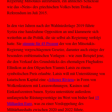
Regierung Mitsotakis aufzubauen, ein ähnliches Schicksal
wie das »Nein« des griechischen Volkes beim Troika-
Referendum im Juli 2015.
In den vier Jahren nach der Wahlniederlage 2019 führte
Syriza eine handzahme Opposition an und klammerte sich
weiterhin an die Politik, die sie selbst als Regierung verfolgt
hatte. Sie
stimmte für 45 Prozent
der von der Mitsotakis-
Regierung vorgeschlagenen Gesetze, darunter auch einige der
besonders emblematischen Vorlagen – wie zum Beispiel jene,
die den Verkauf des Grundstücks des ehemaligen Flughafens
Ellinikon an den Oligarchen Yiannis Latsis zu einem
symbolischen Preis erlaubte. Latsis will mit Unterstützung von
katarischem Kapital eine »
Athener Riviera
« in Form von
Wolkenkratzern mit Luxuswohnungen, Kasinos und
Einkaufszentren bauen. Syriza unterstützte außerdem
umfangreiche Rüstungsverträge im Wert von bisher fast
15
Milliarden Euro
, was zu einer Verdoppelung des
Militärhaushalts zwischen 2020 und 2022 führte.