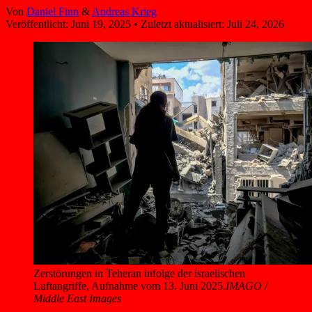
Von
Daniel Finn
&
Andreas Krieg
Veröffentlicht:
Juni 19, 2025
•
Zuletzt aktualisiert:
Juli 24, 2026
Zerstörungen in Teheran infolge der israelischen 
Luftangriffe, Aufnahme vom 13. Juni 2025.
IMAGO /
Middle East Images