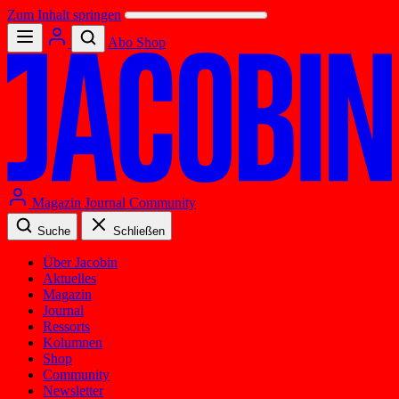
Zum Inhalt springen
Abo
Shop
Magazin
Journal
Community
Suche
Schließen
Über Jacobin
Aktuelles
Magazin
Journal
Ressorts
Kolumnen
Shop
Community
Newsletter