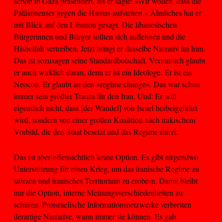
schon in Gaza präsentiert, als er sagte: »Wir wollen, dass die
Palästinenser gegen die Hamas aufstehen.« Ähnliches hat er
mit Blick auf den Libanon gesagt. Die libanesischen
Bürgerinnen und Bürger sollten sich auflehnen und die
Hisbollah vertreiben. Jetzt bringt er dasselbe Narrativ im Iran.
Das ist sozusagen seine Standardbotschaft. Vermutlich glaubt
er auch wirklich daran, denn er ist ein Ideologe. Er ist ein
Neocon. Er glaubt an den »regime change«. Das war schon
immer sein größter Traum für den Iran. Und: Er will
eigentlich nicht, dass [der Wandel] von Israel herbeigeführt
wird, sondern von einer großen Koalition nach irakischem
Vorbild, die den Staat besetzt und das Regime stürzt.
Das ist aber offensichtlich keine Option. Es gibt nirgendwo
Unterstützung für einen Krieg, um das iranische Regime zu
stürzen und iranisches Territorium zu erobern. Damit bleibt
nur die Option, interne Meinungsverschiedenheiten zu
schüren. Proisraelische Informationsnetzwerke verbreiten
derartige Narrative, wann immer sie können. Es gab