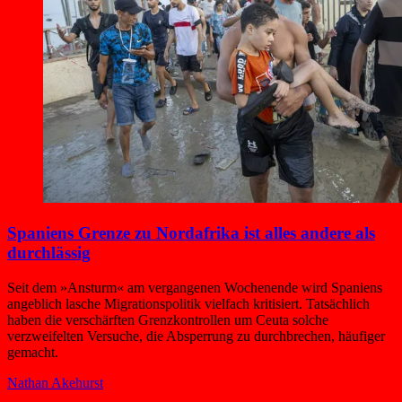
Spaniens Grenze zu Nordafrika ist alles andere als
durchlässig
Seit dem »Ansturm« am vergangenen Wochenende wird Spaniens
angeblich lasche Migrationspolitik vielfach kritisiert. Tatsächlich
haben die verschärften Grenzkontrollen um Ceuta solche
verzweifelten Versuche, die Absperrung zu durchbrechen, häufiger
gemacht.
Nathan Akehurst