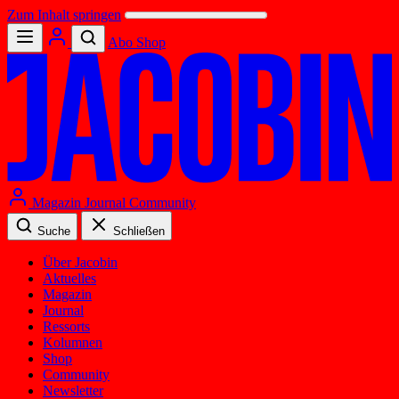
Zum Inhalt springen
Abo
Shop
Magazin
Journal
Community
Suche
Schließen
Über Jacobin
Aktuelles
Magazin
Journal
Ressorts
Kolumnen
Shop
Community
Newsletter