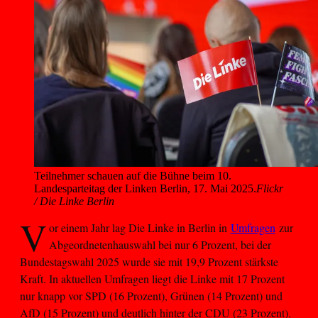
Teilnehmer schauen auf die Bühne beim 10. 
Landesparteitag der Linken Berlin, 17. Mai 2025.
Flickr
/ Die Linke Berlin
V
or einem Jahr lag Die Linke in Berlin in
Umfragen
zur
Abgeordnetenhauswahl bei nur 6 Prozent, bei der
Bundestagswahl 2025 wurde sie mit 19,9 Prozent stärkste
Kraft. In aktuellen Umfragen liegt die Linke mit 17 Prozent
nur knapp vor SPD (16 Prozent), Grünen (14 Prozent) und
AfD (15 Prozent) und deutlich hinter der CDU (23 Prozent).