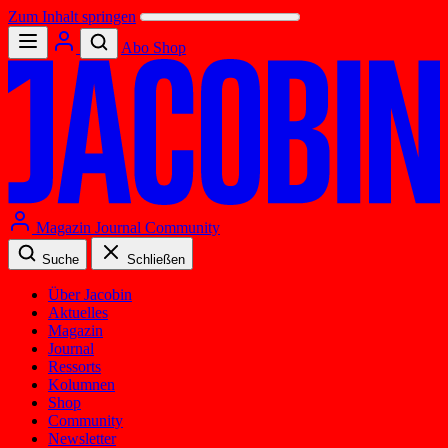
Zum Inhalt springen
Abo
Shop
Magazin
Journal
Community
Suche
Schließen
Über Jacobin
Aktuelles
Magazin
Journal
Ressorts
Kolumnen
Shop
Community
Newsletter