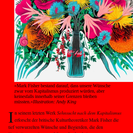
»Mark Fisher bestand darauf, dass unsere Wünsche 
zwar vom Kapitalismus produziert würden, aber 
keinesfalls innerhalb seiner Grenzen bleiben 
müssten.«
Illustration: Andy King
I
n seinem letzten Werk
Sehnsucht nach dem Kapitalismus
erforscht der britische Kulturtheoretiker Mark Fisher die
tief verwurzelten Wünsche und Begierden, die den