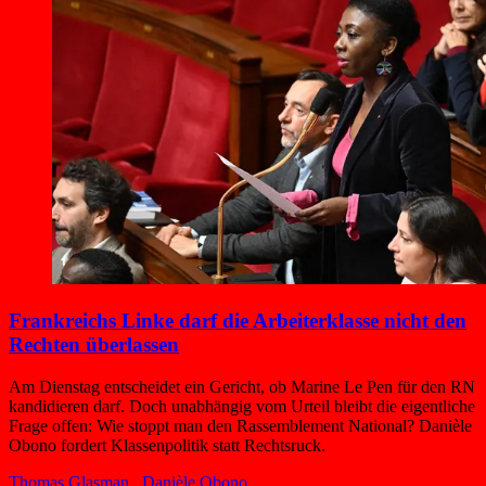
Frankreichs Linke darf die Arbeiterklasse nicht den
Rechten überlassen
Am Dienstag entscheidet ein Gericht, ob Marine Le Pen für den RN
kandidieren darf. Doch unabhängig vom Urteil bleibt die eigentliche
Frage offen: Wie stoppt man den Rassemblement National? Danièle
Obono fordert Klassenpolitik statt Rechtsruck.
Thomas Glasman
,
Danièle Obono