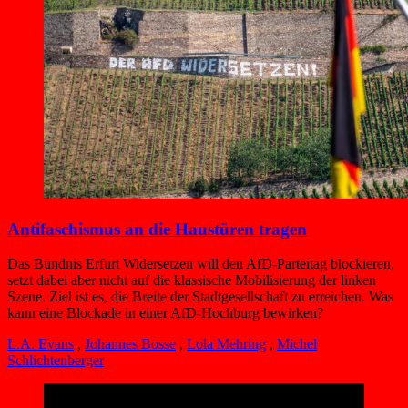
Antifaschismus an die Haustüren tragen
Das Bündnis Erfurt Widersetzen will den AfD-Parteitag blockieren,
setzt dabei aber nicht auf die klassische Mobilisierung der linken
Szene. Ziel ist es, die Breite der Stadtgesellschaft zu erreichen. Was
kann eine Blockade in einer AfD-Hochburg bewirken?
L.A. Evans
,
Johannes Bosse
,
Lola Mehring
,
Michel
Schlichtenberger