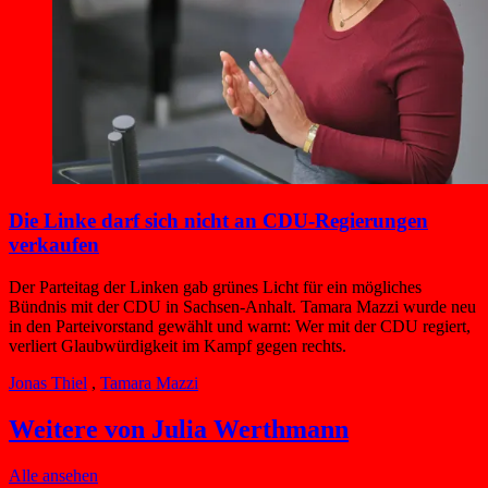
Die Linke darf sich nicht an CDU-Regierungen
verkaufen
Der Parteitag der Linken gab grünes Licht für ein mögliches
Bündnis mit der CDU in Sachsen-Anhalt. Tamara Mazzi wurde neu
in den Parteivorstand gewählt und warnt: Wer mit der CDU regiert,
verliert Glaubwürdigkeit im Kampf gegen rechts.
Jonas Thiel
,
Tamara Mazzi
Weitere von Julia Werthmann
Alle ansehen