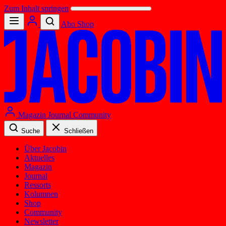
Zum Inhalt springen
Abo
Shop
Magazin
Journal
Community
Suche
Schließen
Über Jacobin
Aktuelles
Magazin
Journal
Ressorts
Kolumnen
Shop
Community
Newsletter