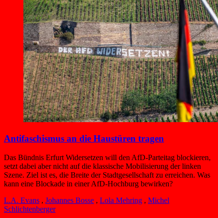
Antifaschismus an die Haustüren tragen
Das Bündnis Erfurt Widersetzen will den AfD-Parteitag blockieren,
setzt dabei aber nicht auf die klassische Mobilisierung der linken
Szene. Ziel ist es, die Breite der Stadtgesellschaft zu erreichen. Was
kann eine Blockade in einer AfD-Hochburg bewirken?
L.A. Evans
,
Johannes Bosse
,
Lola Mehring
,
Michel
Schlichtenberger