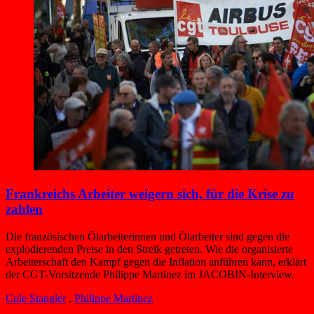
Frankreichs Arbeiter weigern sich, für die Krise zu
zahlen
Die französischen Ölarbeiterinnen und Ölarbeiter sind gegen die
explodierenden Preise in den Streik getreten. Wie die organisierte
Arbeiterschaft den Kampf gegen die Inflation anführen kann, erklärt
der CGT-Vorsitzende Philippe Martinez im JACOBIN-Interview.
Cole Stangler
,
Philippe Martinez