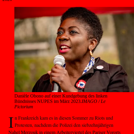
Danièle Obono auf einer Kundgebung des linken 
Bündnisses NUPES im März 2023.
IMAGO / Le
Pictorium
I
n Frankreich kam es in diesen Sommer zu Riots und
Protesten, nachdem die Polizei den siebzehnjährigen
Nahel Merzouk in einem Arbeiterviertel des Pariser Vororts