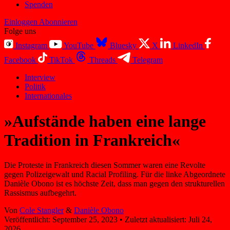
Spenden
Einloggen
Abonnieren
Folge uns
Instagram
YouTube
Bluesky
X
LinkedIn
Facebook
TikTok
Threads
Telegram
Interview
Politik
Internationales
»Aufstände haben eine lange
Tradition in Frankreich«
Die Proteste in Frankreich diesen Sommer waren eine Revolte
gegen Polizeigewalt und Racial Profiling. Für die linke Abgeordnete
Danièle Obono ist es höchste Zeit, dass man gegen den strukturellen
Rassismus aufbegehrt.
Von
Cole Stangler
&
Danièle Obono
Veröffentlicht:
September 25, 2023
•
Zuletzt aktualisiert:
Juli 24,
2026