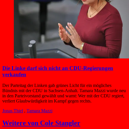
Die Linke darf sich nicht an CDU-Regierungen
verkaufen
Der Parteitag der Linken gab grünes Licht für ein mögliches
Bündnis mit der CDU in Sachsen-Anhalt. Tamara Mazzi wurde neu
in den Parteivorstand gewählt und warnt: Wer mit der CDU regiert,
verliert Glaubwürdigkeit im Kampf gegen rechts.
Jonas Thiel
,
Tamara Mazzi
Weitere von Cole Stangler