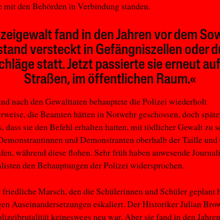
ie mit den Behörden in Verbindung standen.
izeigewalt fand in den Jahren vor dem So
tand versteckt in Gefängniszellen oder 
hläge statt. Jetzt passierte sie erneut au
Straßen, im öffentlichen Raum.«
d nach den Gewalttaten behauptete die Polizei wiederholt
erweise, die Beamten hätten in Notwehr geschossen, doch später
s, dass sie den Befehl erhalten hatten, mit tödlicher Gewalt zu 
Demonstrantinnen und Demonstranten oberhalb der Taille und o
fen, während diese flohen. Sehr früh haben anwesende Journal
listen den Behauptungen der Polizei widersprochen.
 friedliche Marsch, den die Schülerinnen und Schüler geplant h
gen Auseinandersetzungen eskaliert. Der Historiker Julian Bro
olizeibrutalität keineswegs neu war. Aber sie fand in den Jahre