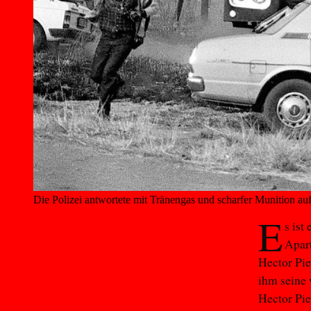
Die Polizei antwortete mit Tränengas und scharfer Munition auf 
E
s ist
Apar
Hector Pi
ihm seine 
Hector Pie