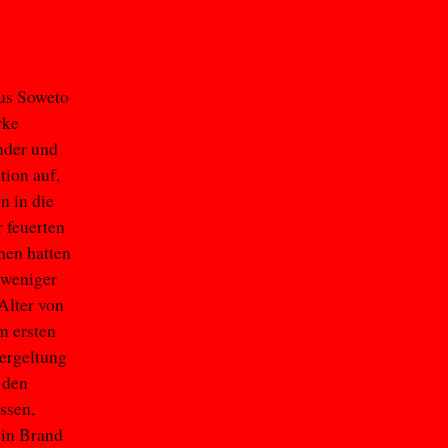
us Soweto
rke
nder und
tion auf,
n in die
 feuerten
nen hatten
 weniger
Alter von
m ersten
Vergeltung
 den
ssen,
in Brand