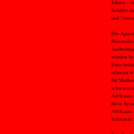
Jahren – e
Schüler du
und Unterd
Die Aparth
Hierarchis
Ausbeutung
wurden be
Entscheid
erlassen 
für Mathem
schwarzen 
Afrikaans 
diese Spra
Afrikaans 
Schwarze 