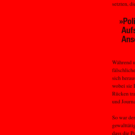
setzten, d
»Pol
Aufs
Ansc
Während un
fälschlich
sich herau
wobei sie 
Rücken tra
und Journa
So war der
gewalttäti
dass die P