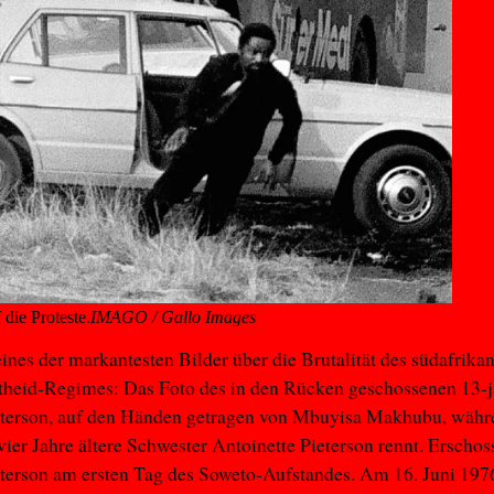
die Proteste.
IMAGO / Gallo Images
 eines der markantesten Bilder über die Brutalität des südafrika
theid-Regimes: Das Foto des in den Rücken geschossenen 13-j
eterson, auf den Händen getragen von Mbuyisa Makhubu, währ
vier Jahre ältere Schwester Antoinette Pieterson rennt. Erscho
terson am ersten Tag des Soweto-Aufstandes. Am 16. Juni 1976