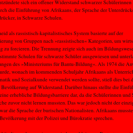
ntzündete sich ein offener Widerstand schwarzer Schülerinnen
rch die Einführung von Afrikaans, der Sprache der Unterdrück
rücker, in Schwarze Schulen.
eid als rassistisch-kapitalistisches System basierte auf der
ierung von Gruppen nach »rassistischen« Kategorien, um wirts
 zu forcieren. Die Trennung zeigte sich auch im Bildungswese
stimmte Schulen für schwarze Schüler ausgewiesen und unterl
ungen des »Ministeriums für Bantu-Bildung«. Als 1974 die A
wurde, wonach im kommenden Schuljahr Afrikaans als Unterric
atik und Sozialkunde verwendet werden sollte, stieß dies bei 
Bevölkerung auf Widerstand. Darüber hinaus stellte die Einf
eine erhebliche Bildungsbarriere dar, da die Schülerinnen und
che zuvor nicht lernen mussten. Das war jedoch nicht der einz
war die Sprache der burischen Nationalisten. Afrikaans musste
Bevölkerung mit der Polizei und Bürokratie sprechen.