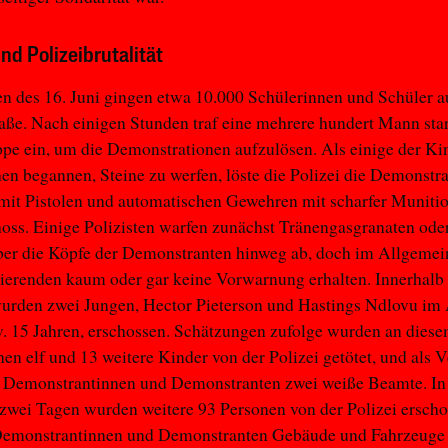
nd Polizeibrutalität
 des 16. Juni gingen etwa 10.000 Schülerinnen und Schüler a
raße. Nach einigen Stunden traf eine mehrere hundert Mann sta
ppe ein, um die Demonstrationen aufzulösen. Als einige der Ki
en begannen, Steine zu werfen, löste die Polizei die Demonstra
mit Pistolen und automatischen Gewehren mit scharfer Munitio
ss. Einige Polizisten warfen zunächst Tränengasgranaten oder
ber die Köpfe der Demonstranten hinweg ab, doch im Allgemei
tierenden kaum oder gar keine Vorwarnung erhalten. Innerhalb
urden zwei Jungen, Hector Pieterson und Hastings Ndlovu im 
. 15 Jahren, erschossen. Schätzungen zufolge wurden an diese
en elf und 13 weitere Kinder von der Polizei getötet, und als 
ie Demonstrantinnen und Demonstranten zwei weiße Beamte. In
zwei Tagen wurden weitere 93 Personen von der Polizei erscho
emonstrantinnen und Demonstranten Gebäude und Fahrzeuge 