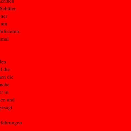
nzelnen
Schüler.
iner
n am
ilisieren.
esmal
den
f die
en die
anche
r in
nen und
gesagt
erfahrungen