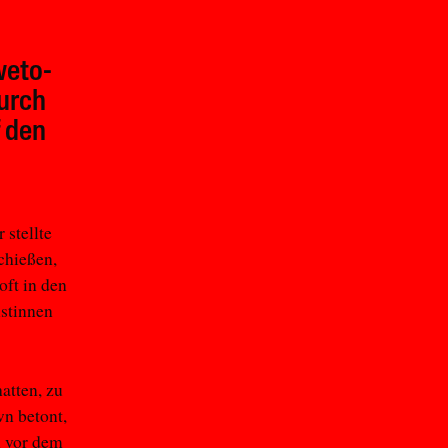
weto-
durch
f den
 stellte
schießen,
ft in den
istinnen
atten, zu
wn betont,
n vor dem