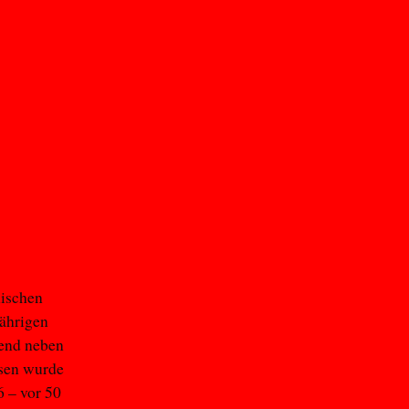
nischen
ährigen
end neben
ssen wurde
 – vor 50