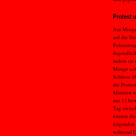
Protest u
Am Morgen
auf die St
Polizeitru
Jugendlich
indem sie 
Menge scho
Schüsse ü
die Protes
Minuten w
nur 12 bzw
Tag zwisch
töteten d
folgenden 
während D