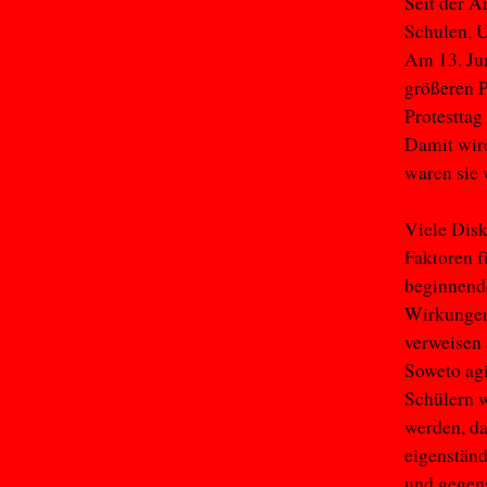
Seit der A
Schulen, 
Am 13. Jun
größeren P
Protesttag
Damit wird
waren sie 
Viele Disk
Faktoren f
beginnend
Wirkungen
verweisen 
Soweto agi
Schülern 
werden, da
eigenständ
und gegens