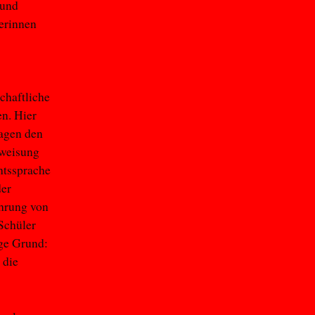
 und
erinnen
chaftliche
n. Hier
agen den
nweisung
htssprache
der
ührung von
 Schüler
ige Grund:
 die