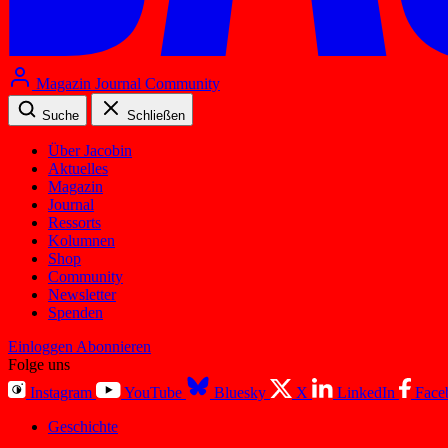
Magazin
Journal
Community
Suche
Schließen
Über Jacobin
Aktuelles
Magazin
Journal
Ressorts
Kolumnen
Shop
Community
Newsletter
Spenden
Einloggen
Abonnieren
Folge uns
Instagram
YouTube
Bluesky
X
LinkedIn
Face
Geschichte