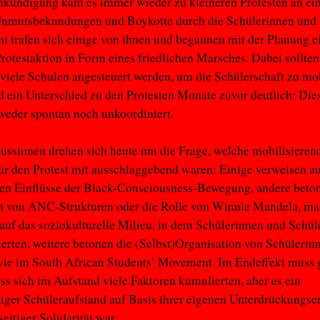
nkündigung kam es immer wieder zu kleineren Protesten an ei
Unmutsbekundungen und Boykotte durch die Schülerinnen und 
i trafen sich einige von ihnen und begannen mit der Planung e
rotestaktion in Form eines friedlichen Marsches. Dabei sollte
 viele Schulen angesteuert werden, um die Schülerschaft zu mob
 ein Unterschied zu den Protesten Monate zuvor deutlich: Di
weder spontan noch unkoordiniert.
ussionen drehen sich heute um die Frage, welche mobilisieren
ür den Protest mit ausschlaggebend waren: Einige verweisen au
en Einflüsse der Black-Consciousness-Bewegung, andere beton
 von ANC-Strukturen oder die Rolle von Winnie Mandela, m
auf das soziokulturelle Milieu, in dem Schülerinnen und Schüle
erten, weitere betonen die (Selbst)Organisation von Schülerin
wie im South African Students’ Movement. Im Endeffekt muss 
ss sich im Aufstand viele Faktoren kumulierten, aber es ein
iger Schüleraufstand auf Basis ihrer eigenen Unterdrückungs
eitiger Solidarität war.