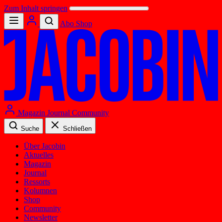
Zum Inhalt springen
Abo
Shop
Magazin
Journal
Community
Suche
Schließen
Über Jacobin
Aktuelles
Magazin
Journal
Ressorts
Kolumnen
Shop
Community
Newsletter