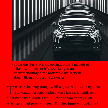
»Sollte das Tesla-Werk dauerhaft ohne Tarifvertrag 
bleiben, wird das auch Auswirkungen auf 
Tarifverhandlungen mit anderen Arbeitgebern 
haben.«
Illustration: Zane Zlemeša
T
eslas Schriftzug prangt weiß abgesetzt auf der eleganten
schwarzen Arbeitskleidung von Hassan. Er fühlt sich
nicht mehr wohl darin. Den Pullover bekam er am ersten
Arbeitstag, und er war die erste Enttäuschung von vielen: »Sie