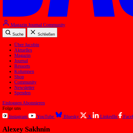
Magazin
Journal
Community
Suche
Schließen
Über Jacobin
Aktuelles
Magazin
Journal
Ressorts
Kolumnen
Shop
Community
Newsletter
Spenden
Einloggen
Abonnieren
Folge uns
Instagram
YouTube
Bluesky
X
LinkedIn
Face
Alexey Sakhnin