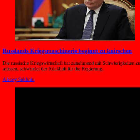
Russlands Kriegsmaschinerie beginnt zu knirschen
Die russische Kriegswirtschaft hat zunehmend mit Schwierigkeiten z
müssen, schwindet der Rückhalt für die Regierung.
Alexey Sakhnin