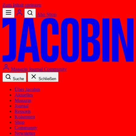
Zum Inhalt springen
Abo
Shop
Magazin
Journal
Community
Suche
Schließen
Über Jacobin
Aktuelles
Magazin
Journal
Ressorts
Kolumnen
Shop
Community
Newsletter