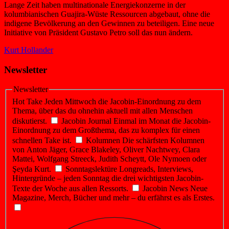
Lange Zeit haben multinationale Energiekonzerne in der
kolumbianischen Guajira-Wüste Ressourcen abgebaut, ohne die
indigene Bevölkerung an den Gewinnen zu beteiligen. Eine neue
Initiative von Präsident Gustavo Petro soll das nun ändern.
Kurt Hollander
Newsletter
Newsletter
Hot Take
Jeden Mittwoch die Jacobin-Einordnung zu dem
Thema, über das du ohnehin aktuell mit allen Menschen
diskutierst.
Jacobin Journal
Einmal im Monat die Jacobin-
Einordnung zu dem Großthema, das zu komplex für einen
schnellen Take ist.
Kolumnen
Die schärfsten Kolumnen
von Anton Jäger, Grace Blakeley, Oliver Nachtwey, Clara
Mattei, Wolfgang Streeck, Judith Scheytt, Ole Nymoen oder
Şeyda Kurt.
Sonntagslektüre
Longreads, Interviews,
Hintergründe – jeden Sonntag die drei wichtigsten Jacobin-
Texte der Woche aus allen Ressorts.
Jacobin News
Neue
Magazine, Merch, Bücher und mehr – du erfährst es als Erstes.