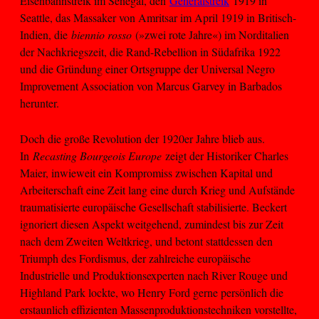
Eisenbahnstreik im Senegal, den
Generalstreik
1919 in
Seattle, das Massaker von Amritsar im April 1919 in Britisch-
Indien, die
biennio rosso
(»zwei rote Jahre«) im Norditalien
der Nachkriegszeit, die Rand-Rebellion in Südafrika 1922
und die Gründung einer Ortsgruppe der Universal Negro
Improvement Association von Marcus Garvey in Barbados
herunter.
Doch die große Revolution der 1920er Jahre blieb aus.
In
Recasting Bourgeois Europe
zeigt der Historiker Charles
Maier, inwieweit ein Kompromiss zwischen Kapital und
Arbeiterschaft eine Zeit lang eine durch Krieg und Aufstände
traumatisierte europäische Gesellschaft stabilisierte. Beckert
ignoriert diesen Aspekt weitgehend, zumindest bis zur Zeit
nach dem Zweiten Weltkrieg, und betont stattdessen den
Triumph des Fordismus, der zahlreiche europäische
Industrielle und Produktionsexperten nach River Rouge und
Highland Park lockte, wo Henry Ford gerne persönlich die
erstaunlich effizienten Massenproduktionstechniken vorstellte,