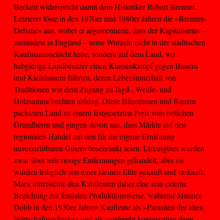
Beckert widerspricht damit dem Historiker Robert Brenner.
Letzterer löste in den 1970er und 1980er Jahren die »Brenner-
Debatte« aus, wobei er argumentierte, dass der Kapitalismus –
zumindest in England – seine Wurzeln nicht in der städtischen
Kaufmannsschicht habe, sondern auf dem Land, wo
habgierige Landbesitzer einen Klassenkampf gegen Bauern
und Kleinbauern führten, deren Lebensunterhalt von
Traditionen wie dem Zugang zu Jagd-, Weide- und
Holzsammelrechten abhing. Diese Bäuerinnen und Bauern
pachteten Land zu einem festgesetzten Preis vom örtlichen
Grundherrn und gingen davon aus, dass Märkte auf den
regionalen Handel mit den für die eigene Ernährung
unverzichtbaren Gütern beschränkt seien. Luxusgüter wurden
zwar über teils riesige Entfernungen gehandelt, aber sie
wurden lediglich von einer kleinen Elite gekauft und verkauft.
Marx unterstellte den Kaufleuten daher eine rein externe
Beziehung zur feudalen Produktionsweise, während Maurice
Dobb in den 1930er Jahren Kaufleute als »Parasiten der alten
Wirtschaftsordnung« und als »vielmehr konservative denn