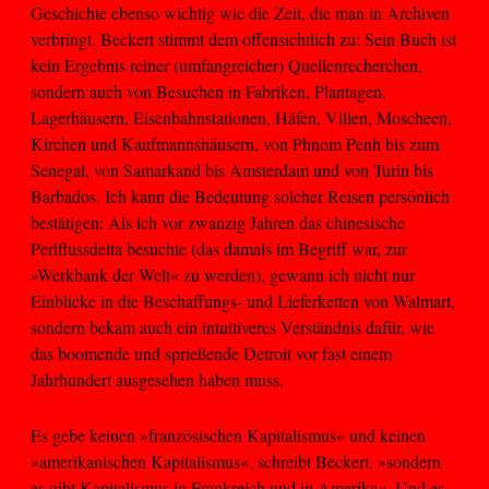
Geschichte ebenso wichtig wie die Zeit, die man in Archiven
verbringt. Beckert stimmt dem offensichtlich zu: Sein Buch ist
kein Ergebnis reiner (umfangreicher) Quellenrecherchen,
sondern auch von Besuchen in Fabriken, Plantagen,
Lagerhäusern, Eisenbahnstationen, Häfen, Villen, Moscheen,
Kirchen und Kaufmannshäusern, von Phnom Penh bis zum
Senegal, von Samarkand bis Amsterdam und von Turin bis
Barbados. Ich kann die Bedeutung solcher Reisen persönlich
bestätigen: Als ich vor zwanzig Jahren das chinesische
Perlflussdelta besuchte (das damals im Begriff war, zur
»Werkbank der Welt« zu werden), gewann ich nicht nur
Einblicke in die Beschaffungs- und Lieferketten von Walmart,
sondern bekam auch ein intuitiveres Verständnis dafür, wie
das boomende und sprießende Detroit vor fast einem
Jahrhundert ausgesehen haben muss.
Es gebe keinen »französischen Kapitalismus« und keinen
»amerikanischen Kapitalismus«, schreibt Beckert, »sondern
es gibt Kapitalismus in Frankreich und in Amerika«. Und es