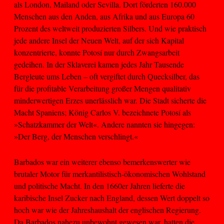
als London, Mailand oder Sevilla. Dort förderten 160.000
Menschen aus den Anden, aus Afrika und aus Europa 60
Prozent des weltweit produzierten Silbers. Und wie praktisch
jede andere Insel der Neuen Welt, auf der sich Kapital
konzentrierte, konnte Potosí nur durch Zwangsarbeit
gedeihen. In der Sklaverei kamen jedes Jahr Tausende
Bergleute ums Leben – oft vergiftet durch Quecksilber, das
für die profitable Verarbeitung großer Mengen qualitativ
minderwertigen Erzes unerlässlich war. Die Stadt sicherte die
Macht Spaniens; König Carlos V. bezeichnete Potosí als
»Schatzkammer der Welt«. Andere nannten sie hingegen:
»Der Berg, der Menschen verschlingt.«
Barbados war ein weiterer ebenso bemerkenswerter wie
brutaler Motor für merkantilistisch-ökonomischen Wohlstand
und politische Macht. In den 1660er Jahren lieferte die
karibische Insel Zucker nach England, dessen Wert doppelt so
hoch war wie der Jahreshaushalt der englischen Regierung.
Da Barbados nahezu unbewohnt gewesen war, hatten die