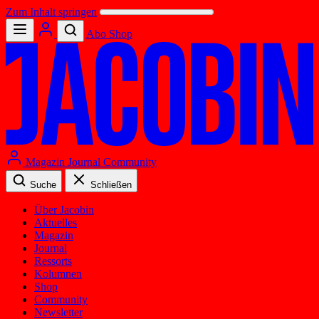
Zum Inhalt springen
Abo
Shop
Magazin
Journal
Community
Suche
Schließen
Über Jacobin
Aktuelles
Magazin
Journal
Ressorts
Kolumnen
Shop
Community
Newsletter