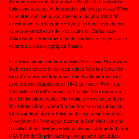
die neue soziale und ökonomische Realität zu beschreiben.
Spätestens seit dem 16. Jahrhundert gab es in gewisser Weise
Kapitalisten (im Sinne von: Personen, die über Mittel für
Investitionen oder Kredite verfügten). In Genf bezeichneten
sie sich sogar selbst als die »Messieurs les Capitalistes«.
Adam Smith schrieb über »Handelsländer« im Gegensatz zu
weiterhin agrarisch geprägten Staaten.
Karl Marx nannte sein berühmtestes Werk zwar
Das Kapital
,
doch verwendete er in fast allen seinen Schriften lieber den
Begriff »politische Ökonomie«. Die Académie Royale de
Lyon ordnete »Kapitalismus« 1842 als »neues Wort« ein,
Sozialisten in Großbritannien verbreiteten den Terminus in
den 1850er Jahren weiter. Die Fabianer verwendeten ihn in
den 1880er Jahren, woraufhin das Wort von der Linken zur
Mitte wanderte und der Präsident der American Economic
Association die Vereinigten Staaten im Jahr 1900 »als eine
Gesellschaft des Wettbewerbskapitalismus« definierte. In den
USA blieb der Begriff allerdings weitgehend der Linken