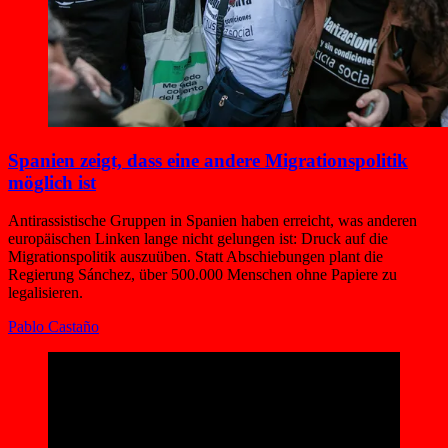
Spanien zeigt, dass eine andere Migrationspolitik
möglich ist
Antirassistische Gruppen in Spanien haben erreicht, was anderen
europäischen Linken lange nicht gelungen ist: Druck auf die
Migrationspolitik auszuüben. Statt Abschiebungen plant die
Regierung Sánchez, über 500.000 Menschen ohne Papiere zu
legalisieren.
Pablo Castaño