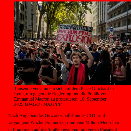
Tausende versammeln sich auf dem Place Guichard in 
Lyon, um gegen die Regierung und die Politik von 
Emmanuel Macron zu protestieren, 10. September 
2025.
IMAGO / MAXPPP
Nach Angaben des Gewerkschaftsbundes CGT sind
vergangene Woche Donnerstag rund eine Million Menschen
in Frankreich auf die Straße gegangen, um gegen Präsident