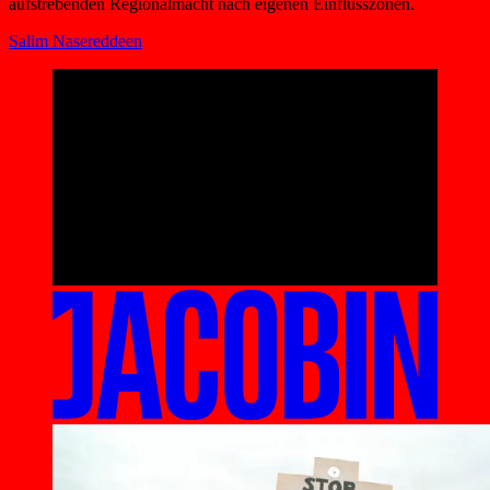
aufstrebenden Regionalmacht nach eigenen Einflusszonen.
Salim Nasereddeen