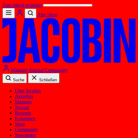
Zum Inhalt springen
Abo
Shop
Magazin
Journal
Community
Suche
Schließen
Über Jacobin
Aktuelles
Magazin
Journal
Ressorts
Kolumnen
Shop
Community
Newsletter