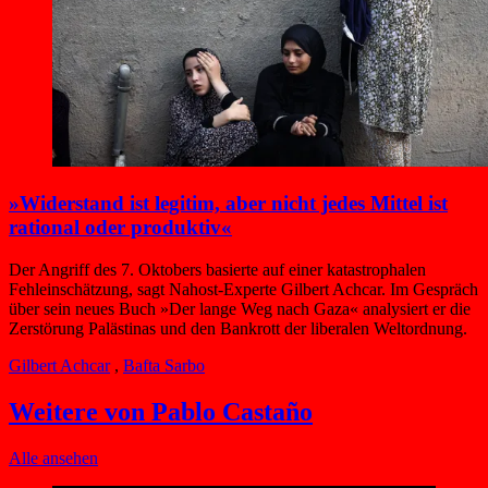
»Widerstand ist legitim, aber nicht jedes Mittel ist
rational oder produktiv«
Der Angriff des 7. Oktobers basierte auf einer katastrophalen
Fehleinschätzung, sagt Nahost-Experte Gilbert Achcar. Im Gespräch
über sein neues Buch »Der lange Weg nach Gaza« analysiert er die
Zerstörung Palästinas und den Bankrott der liberalen Weltordnung.
Gilbert Achcar
,
Bafta Sarbo
Weitere von Pablo Castaño
Alle ansehen