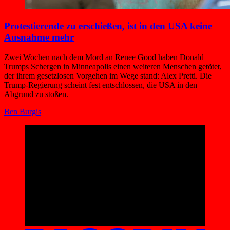
Protestierende zu erschießen, ist in den USA keine
Ausnahme mehr
Zwei Wochen nach dem Mord an Renee Good haben Donald
Trumps Schergen in Minneapolis einen weiteren Menschen getötet,
der ihrem gesetzlosen Vorgehen im Wege stand: Alex Pretti. Die
Trump-Regierung scheint fest entschlossen, die USA in den
Abgrund zu stoßen.
Ben Burgis