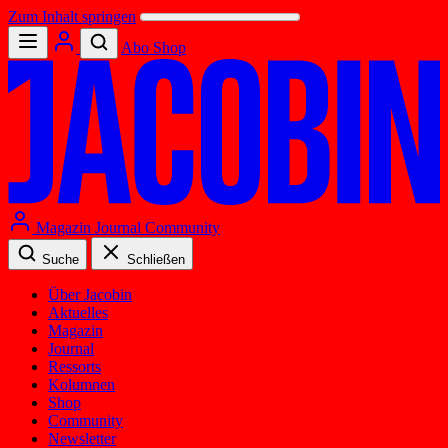
Zum Inhalt springen
Abo
Shop
Magazin
Journal
Community
Suche
Schließen
Über Jacobin
Aktuelles
Magazin
Journal
Ressorts
Kolumnen
Shop
Community
Newsletter