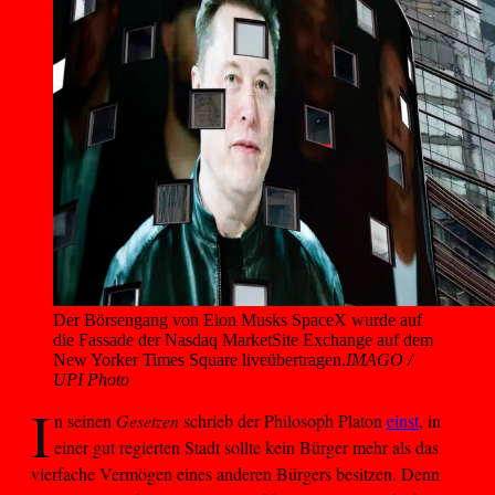
Der Börsengang von Elon Musks SpaceX wurde auf 
die Fassade der Nasdaq MarketSite Exchange auf dem 
New Yorker Times Square liveübertragen.
IMAGO /
UPI Photo
I
n seinen
Gesetzen
schrieb der Philosoph Platon
einst
, in
einer gut regierten Stadt sollte kein Bürger mehr als das
vierfache Vermögen eines anderen Bürgers besitzen. Denn