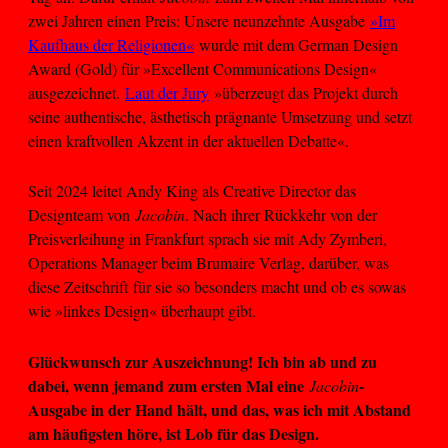
zwei Jahren einen Preis: Unsere neunzehnte Ausgabe
»Im
Kaufhaus der Religionen«
wurde mit dem German Design
Award (Gold) für »Excellent Communications Design«
ausgezeichnet.
Laut der Jury
»überzeugt das Projekt durch
seine authentische, ästhetisch prägnante Umsetzung und setzt
einen kraftvollen Akzent in der aktuellen Debatte«.
Seit 2024 leitet Andy King als Creative Director das
Designteam von
Jacobin
. Nach ihrer Rückkehr von der
Preisverleihung in Frankfurt sprach sie mit Ady Zymberi,
Operations Manager beim Brumaire Verlag, darüber, was
diese Zeitschrift
für sie so besonders macht und ob es sowas
wie »linkes Design« überhaupt gibt.
Glückwunsch zur Auszeichnung! Ich bin ab und zu
dabei, wenn jemand zum ersten Mal eine
-
Jacobin
Ausgabe in der Hand hält, und das, was ich mit Abstand
am häufigsten höre, ist Lob für das Design.