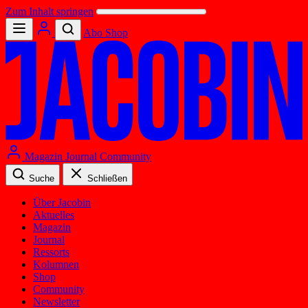
Zum Inhalt springen
Abo
Shop
Magazin
Journal
Community
Suche
Schließen
Über Jacobin
Aktuelles
Magazin
Journal
Ressorts
Kolumnen
Shop
Community
Newsletter