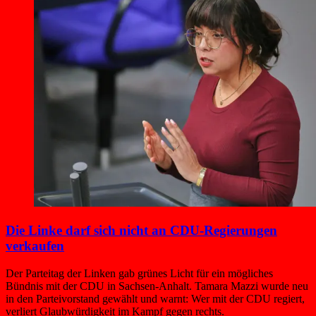
Die Linke darf sich nicht an CDU-Regierungen
verkaufen
Der Parteitag der Linken gab grünes Licht für ein mögliches
Bündnis mit der CDU in Sachsen-Anhalt. Tamara Mazzi wurde neu
in den Parteivorstand gewählt und warnt: Wer mit der CDU regiert,
verliert Glaubwürdigkeit im Kampf gegen rechts.