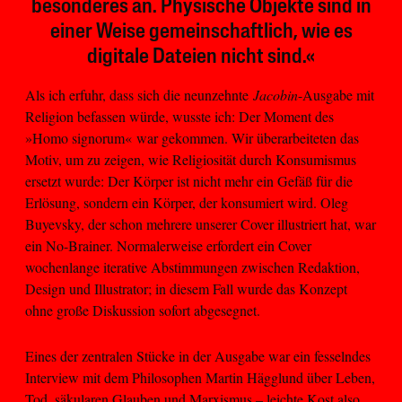
besonderes an. Physische Objekte sind in
einer Weise gemeinschaftlich, wie es
digitale Dateien nicht sind.«
Als ich erfuhr, dass sich die neunzehnte
Jacobin
-Ausgabe mit
Religion befassen würde, wusste ich: Der Moment des
»Homo signorum«
war gekommen. Wir überarbeiteten das
Motiv, um zu zeigen, wie Religiosität durch Konsumismus
ersetzt wurde: Der Körper ist nicht mehr ein Gefäß für die
Erlösung, sondern ein Körper, der konsumiert wird. Oleg
Buyevsky, der schon mehrere unserer Cover illustriert hat, war
ein No-Brainer. Normalerweise erfordert ein Cover
wochenlange iterative Abstimmungen zwischen Redaktion,
Design und Illustrator; in diesem Fall wurde das Konzept
ohne große Diskussion sofort abgesegnet.
Eines der zentralen Stücke in der Ausgabe war ein fesselndes
Interview mit dem Philosophen Martin Hägglund über Leben,
Tod, säkularen Glauben und Marxismus – leichte Kost also.