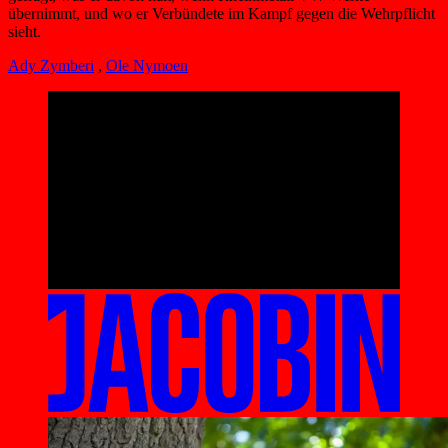
übernimmt, und wo er Verbündete im Kampf gegen die Wehrpflicht
sieht.
Ady Zymberi
,
Ole Nymoen