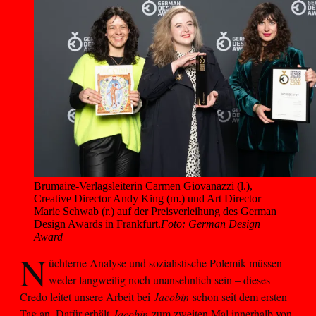
Brumaire-Verlagsleiterin Carmen Giovanazzi (l.), 
Creative Director Andy King (m.) und Art Director 
Marie Schwab (r.) auf der Preisverleihung des German 
Design Awards in Frankfurt.
Foto: German Design
Award
N
üchterne Analyse und sozialistische Polemik müssen
weder langweilig noch unansehnlich sein – dieses
Credo leitet unsere Arbeit bei
Jacobin
schon seit dem ersten
Tag an. Dafür erhält
Jacobin
zum zweiten Mal innerhalb von