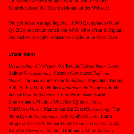
auf
Jacobin.de
veröffentlicht worden. Rund 350.000
Menschen lesen die Texte im Monat auf der Webseite.
Die gedruckte Auflage liegt bei 11.500 Exemplaren (Stand
Q1 2026) mit einem Anteil von 9.500 Abos (Print & Digital).
Die nächste Ausgabe »Palästina« erscheint im März 2026.
Unser Team
Herausgeber & Verleger:
Ole Rauch
Chefredakteur:
Loren
Balhorn
Verlagsleitung:
Carmen Giovanazzi
Chef vom
Dienst:
Thomas Zimmermann
Redaktion:
Magdalena Berger,
Bafta Sarbo, Martin Haller
Kolumnen:
Ole Nymoen, Judith
Scheytt
Freie Redakteure:
Linus Westheuser, Astrid
Zimmermann, Matthias Ubl, Ilker Eğilmez, Jonas
Thiel
Korrektorat:
Marlen van den Ecker
Übersetzung:
Tim
Steins
Ops & Socialmedia:
Ady Zymberi
Events:
Laura
Stoppkotte
Vertrieb:
Richard Götz
Creative Director:
Andy
King
Art Directors:
Johanna Goldmann, Marie Schwab,