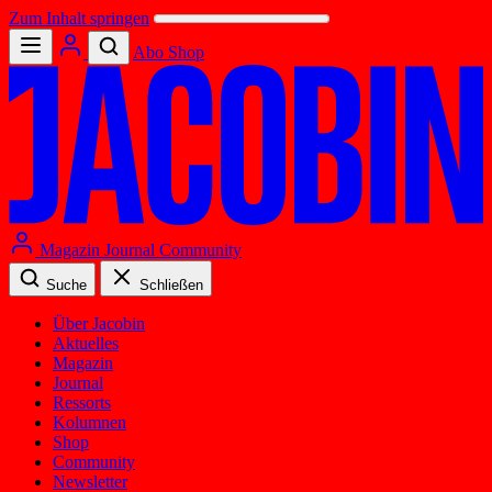
Zum Inhalt springen
Abo
Shop
Magazin
Journal
Community
Suche
Schließen
Über Jacobin
Aktuelles
Magazin
Journal
Ressorts
Kolumnen
Shop
Community
Newsletter