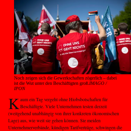
Noch zeigen sich die Gewerkschaften zögerlich – dabei 
ist die Wut unter den Beschäftigten groß.
IMAGO /
IPON
K
aum ein Tag vergeht ohne Hiobsbotschaften für
Beschäftigte. Viele Unternehmen testen derzeit
(weitgehend unabhängig von ihrer konkreten ökonomischen
Lage) aus, wie weit sie gehen können. Sie meiden
Unternehmerverbände, kündigen Tarifverträge, schwingen die