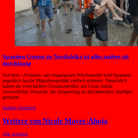
Spaniens Grenze zu Nordafrika ist alles andere als
durchlässig
Seit dem »Ansturm« am vergangenen Wochenende wird Spaniens
angeblich lasche Migrationspolitik vielfach kritisiert. Tatsächlich
haben die verschärften Grenzkontrollen um Ceuta solche
verzweifelten Versuche, die Absperrung zu durchbrechen, häufiger
gemacht.
Nathan Akehurst
Weitere von Nicole Mayer-Ahuja
Alle ansehen