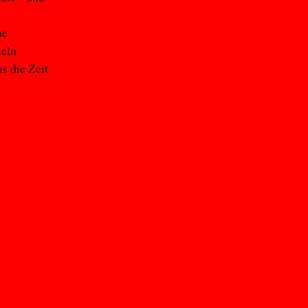
ne
keln
s die Zeit