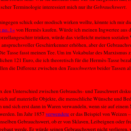
Gebrauchswert
ischer Terminologie interessiert mich nur ihr
.
ingegen schick oder modisch wirken wollte, könnte ich mir di
 no. 1«
von Hermès kaufen. Würde ich meinen Ingwertee aus 
rzellangeschirr trinken, würde das vielleicht meinen sozialen 
anspruchsvoller Geschirrkenner erhöhen, aber der Gebrauchsw
Die Tasse fasst meinen Tee. Um im Vokabular des Marxismus z
lichen 121 Euro, die ich theoretisch für die Hermès-Tasse beza
Tauschwerten
ellen die Differenz zwischen den
beider Tassen a
 den Unterschied zwischen Gebrauchs- und Tauschwert diskut
 sich auf materielle Objekte, die menschliche Wünsche und Bed
n und sich erst dann in Waren verwandeln, wenn sie auf einem
 werden. Im Jahr 1857
verwendete
er das Beispiel von Weizen –
enselben Gebrauchswert, ob er von Sklaven, Leibeignen oder fr
gebaut werde. Er würde seinen Gebrauchswert nicht verlieren, 