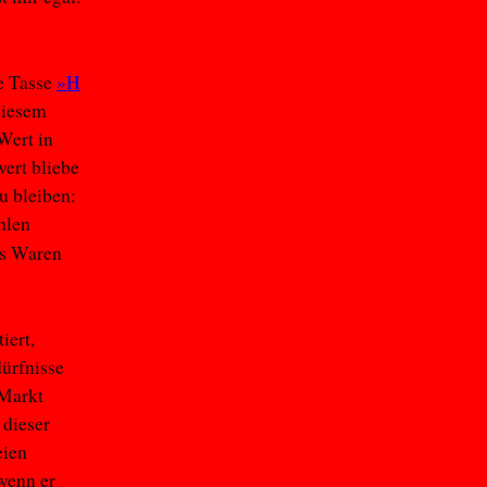
e Tasse
»H
diesem
Wert in
ert bliebe
u bleiben:
hlen
ls Waren
iert,
ürfnisse
 Markt
 dieser
eien
wenn er