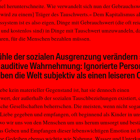
l herunterschneite. Wie verwandelt sich nun der Gebrauchswe
wird zu einem] Träger des Tauschwerts.« Dem Kapitalismus a
ssystem ist es also eigen, Dinge mit Gebrauchswert (die oft rei
und kostenlos sind) in Dinge mit Tauschwert umzuwandeln, da
ren, für die Menschen bezahlen müssen.
hle der sozialen Ausgrenzung verändern
 auditive Wahrnehmung: Ignorierte Pers
eben die Welt subjektiv als einen leiseren O
be kein materieller Gegenstand ist, hat sie dennoch einen
ert, der außerhalb der sozialen Tauschbeziehungen existiert, 
ische Gesellschaften beherrschen. Die meisten, wenn nicht sogar
Liebe gegeben und empfangen, oft beginnend als Kinder in un
 wo wir uns von den Menschen um uns herum umsorgt und bestä
as Geben und Empfangen dieser lebenswichtigen Emotion ist f
he Gedeihen ebenso wichtig wie Nahrung, Wasser und Unterku