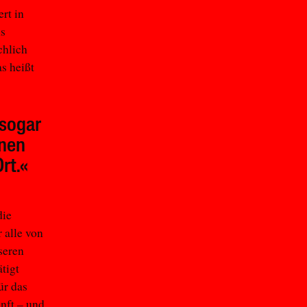
rt in
ls
chlich
s heißt
 sogar
onen
rt.«
die
 alle von
seren
tigt
ür das
nft – und