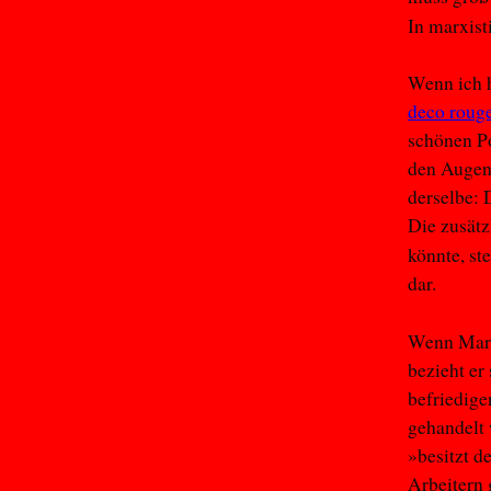
In marxist
Wenn ich h
deco rouge
schönen Po
den Augen 
derselbe: 
Die zusätz
könnte, st
dar.
Wenn Marx
bezieht er
befriedige
gehandelt
»besitzt d
Arbeitern 