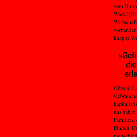
vom Himme
Ware? [Er 
Wirtschaft
vorhanden 
knappe Wa
»Gefü
die
erl
Obwohl Lie
Gebrauchsw
kapitalist
uns haben 
Familien,
fühlten. D
menschlic