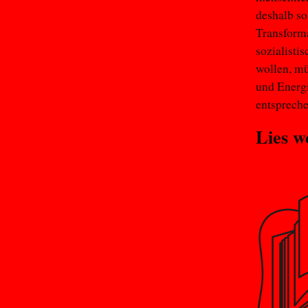
deshalb so
Transform
sozialisti
wollen, mü
und Energi
entspreche
Lies w