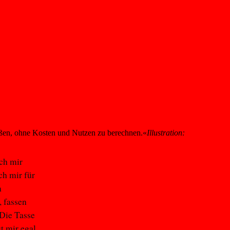
ßen, ohne Kosten und Nutzen zu berechnen.«
Illustration:
ch mir
ch mir für
n
, fassen
 Die Tasse
t mir egal.