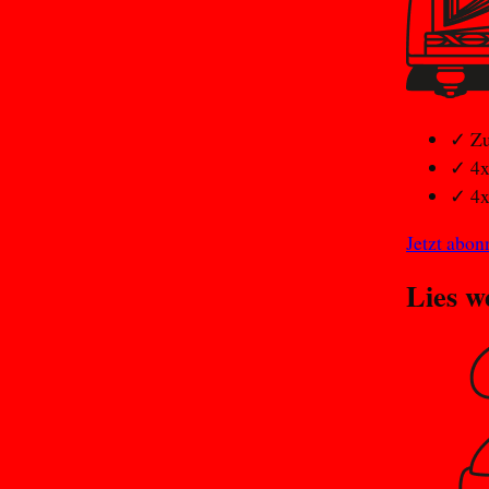
✓
Zu
✓
4x
✓
4x
Jetzt abon
Lies w