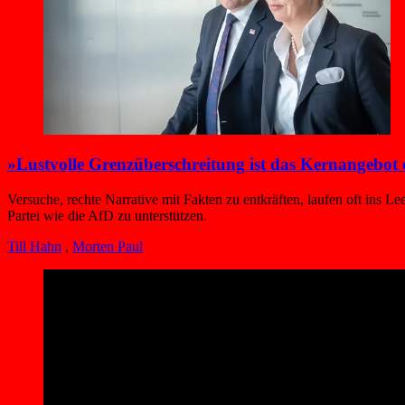
»Lustvolle Grenz­überschreitung ist das Kernangebot
Versuche, rechte Narrative mit Fakten zu entkräften, laufen oft ins L
Partei wie die AfD zu unterstützen.
Till Hahn
,
Morten Paul