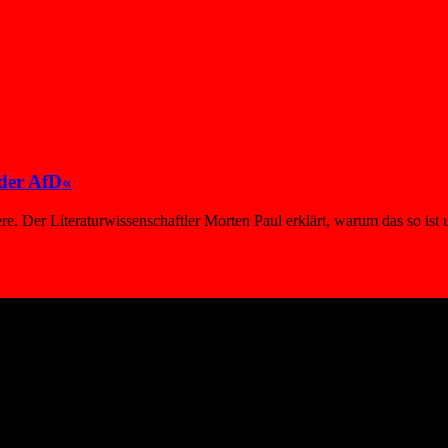
 der AfD«
eere. Der Literaturwissenschaftler Morten Paul erklärt, warum das so i