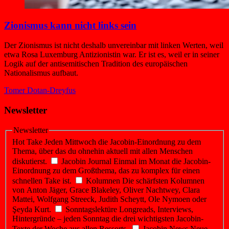
Zionismus kann nicht links sein
Der Zionismus ist nicht deshalb unvereinbar mit linken Werten, weil
etwa Rosa Luxemburg Antizionistin war. Er ist es, weil er in seiner
Logik auf der antisemitischen Tradition des europäischen
Nationalismus aufbaut.
Tomer Dotan-Dreyfus
Newsletter
Newsletter
Hot Take
Jeden Mittwoch die Jacobin-Einordnung zu dem
Thema, über das du ohnehin aktuell mit allen Menschen
diskutierst.
Jacobin Journal
Einmal im Monat die Jacobin-
Einordnung zu dem Großthema, das zu komplex für einen
schnellen Take ist.
Kolumnen
Die schärfsten Kolumnen
von Anton Jäger, Grace Blakeley, Oliver Nachtwey, Clara
Mattei, Wolfgang Streeck, Judith Scheytt, Ole Nymoen oder
Şeyda Kurt.
Sonntagslektüre
Longreads, Interviews,
Hintergründe – jeden Sonntag die drei wichtigsten Jacobin-
Texte der Woche aus allen Ressorts.
Jacobin News
Neue