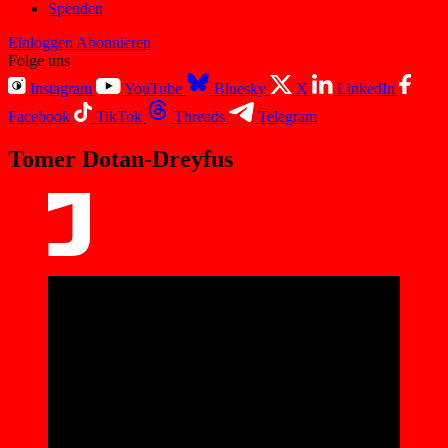
Spenden
Einloggen
Abonnieren
Folge uns
Instagram
YouTube
Bluesky
X
LinkedIn
Facebook
TikTok
Threads
Telegram
Tomer Dotan-Dreyfus