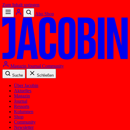
Zum Inhalt springen
Abo
Shop
Magazin
Journal
Community
Suche
Schließen
Über Jacobin
Aktuelles
Magazin
Journal
Ressorts
Kolumnen
Shop
Community
Newsletter